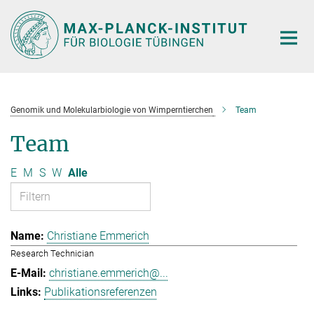
Hauptinhalt
Genomik und Molekularbiologie von Wimperntierchen
Team
Team
E
M
S
W
Alle
Christiane Emmerich
Research Technician
christiane.emmerich@...
Publikationsreferenzen