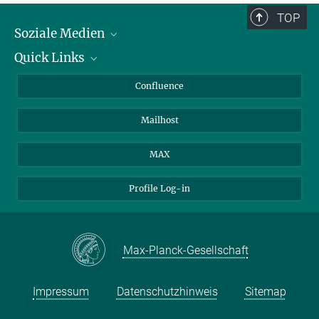
TOP
Soziale Medien
Quick Links
LinkedIn
BlueSky
Für Journalisten und Journalistinnen
Confluence
Facebook
Über Tiere in der Forschung
Mailhost
YouTube
Ihr Weg zu uns
Instagram
MAX
Profile Log-in
Max-Planck-Gesellschaft
Impressum
Datenschutzhinweis
Sitemap