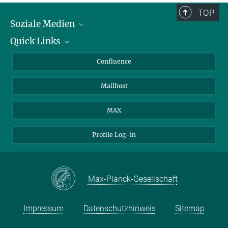
TOP
Soziale Medien
Quick Links
LinkedIn
BlueSky
Für Journalisten und Journalistinnen
Confluence
Facebook
Über Tiere in der Forschung
Mailhost
YouTube
Ihr Weg zu uns
Instagram
MAX
Profile Log-in
Max-Planck-Gesellschaft
Impressum
Datenschutzhinweis
Sitemap