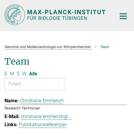
Hauptinhalt
Genomik und Molekularbiologie von Wimperntierchen
Team
Team
E
M
S
W
Alle
Christiane Emmerich
Research Technician
christiane.emmerich@...
Publikationsreferenzen