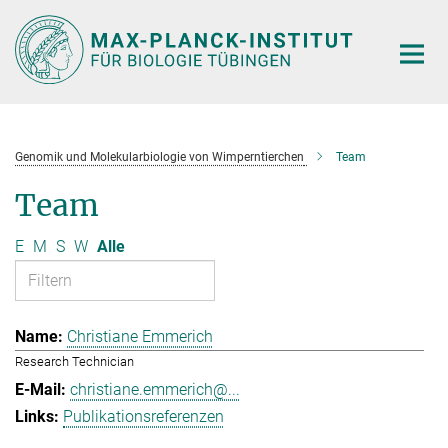
Hauptinhalt
Genomik und Molekularbiologie von Wimperntierchen
Team
Team
E
M
S
W
Alle
Christiane Emmerich
Research Technician
christiane.emmerich@...
Publikationsreferenzen