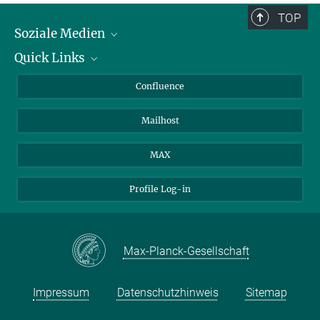
TOP
Soziale Medien
Quick Links
LinkedIn
BlueSky
Für Journalisten und Journalistinnen
Confluence
Facebook
Über Tiere in der Forschung
Mailhost
YouTube
Ihr Weg zu uns
Instagram
MAX
Profile Log-in
Max-Planck-Gesellschaft
Impressum
Datenschutzhinweis
Sitemap