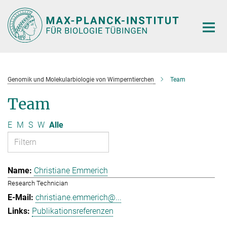
Hauptinhalt
Genomik und Molekularbiologie von Wimperntierchen
Team
Team
E
M
S
W
Alle
Christiane Emmerich
Research Technician
christiane.emmerich@...
Publikationsreferenzen