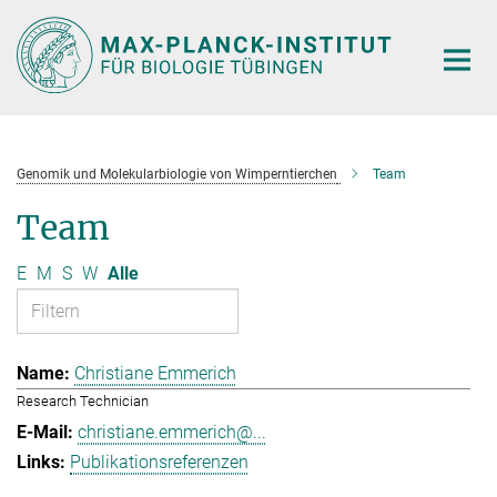
Hauptinhalt
Genomik und Molekularbiologie von Wimperntierchen
Team
Team
E
M
S
W
Alle
Christiane Emmerich
Research Technician
christiane.emmerich@...
Publikationsreferenzen