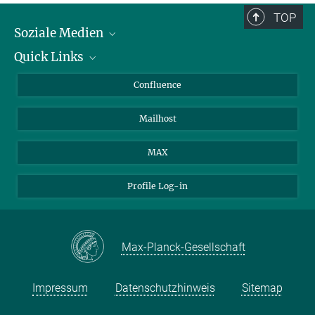
TOP
Soziale Medien
Quick Links
LinkedIn
BlueSky
Für Journalisten und Journalistinnen
Confluence
Facebook
Über Tiere in der Forschung
Mailhost
YouTube
Ihr Weg zu uns
Instagram
MAX
Profile Log-in
Max-Planck-Gesellschaft
Impressum
Datenschutzhinweis
Sitemap