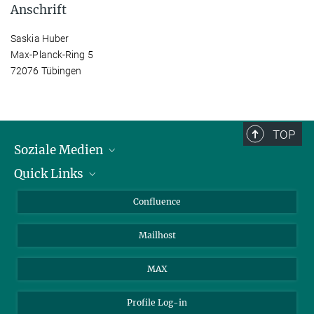
Anschrift
Saskia Huber
Max-Planck-Ring 5
72076 Tübingen
TOP
Soziale Medien
Quick Links
LinkedIn
BlueSky
Für Journalisten und Journalistinnen
Confluence
Facebook
Über Tiere in der Forschung
Mailhost
YouTube
Ihr Weg zu uns
Instagram
MAX
Profile Log-in