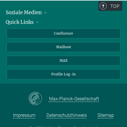
TOP
Soziale Medien
Quick Links
LinkedIn
BlueSky
Für Journalisten und Journalistinnen
Confluence
Facebook
Über Tiere in der Forschung
Mailhost
YouTube
Ihr Weg zu uns
Instagram
MAX
Profile Log-in
Max-Planck-Gesellschaft
Impressum
Datenschutzhinweis
Sitemap