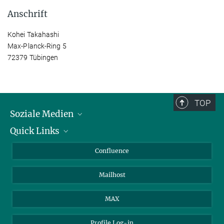
Anschrift
Kohei Takahashi
Max-Planck-Ring 5
72379 Tübingen
TOP
Soziale Medien
Quick Links
LinkedIn
BlueSky
Für Journalisten und Journalistinnen
Confluence
Facebook
Über Tiere in der Forschung
Mailhost
YouTube
Ihr Weg zu uns
Instagram
MAX
Profile Log-in