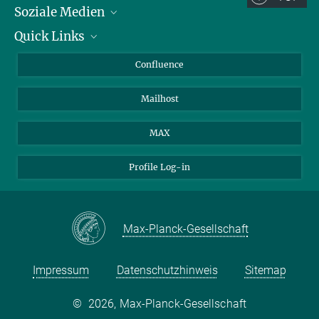
Soziale Medien
Quick Links
LinkedIn
BlueSky
Für Journalisten und Journalistinnen
Confluence
Facebook
Über Tiere in der Forschung
Mailhost
YouTube
Ihr Weg zu uns
Instagram
MAX
Profile Log-in
Max-Planck-Gesellschaft
Impressum
Datenschutzhinweis
Sitemap
©
2026, Max-Planck-Gesellschaft