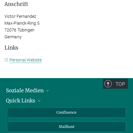
Anschrift
Victor Fernandez
Max-Planck-Ring 5
72076 Tübingen
Germany
Links
Personal Website
TOP
Soziale Medien
Quick Links
LinkedIn
BlueSky
Für Journalisten und Journalistinnen
Confluence
Facebook
Über Tiere in der Forschung
Mailhost
YouTube
Ihr Weg zu uns