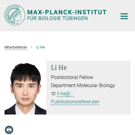
Hauptinhalt
Mitarbeitende
Li He
Li He
Postdoctoral Fellow
Department Molecular Biology
li.he@...
Publikationsreferenzen