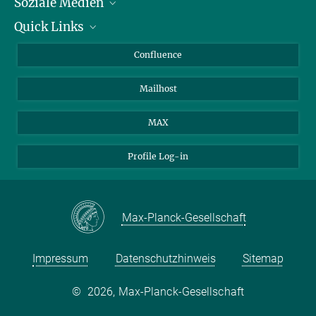
Soziale Medien
Quick Links
LinkedIn
BlueSky
Für Journalisten und Journalistinnen
Confluence
Facebook
Über Tiere in der Forschung
Mailhost
YouTube
Ihr Weg zu uns
Instagram
MAX
Profile Log-in
Max-Planck-Gesellschaft
Impressum
Datenschutzhinweis
Sitemap
©
2026, Max-Planck-Gesellschaft