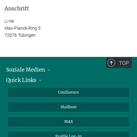
Anschrift
Li He
Max-Planck-Ring 5
72076 Tübingen
TOP
Soziale Medien
Quick Links
LinkedIn
BlueSky
Für Journalisten und Journalistinnen
Confluence
Facebook
Über Tiere in der Forschung
Mailhost
YouTube
Ihr Weg zu uns
Instagram
MAX
Profile Log-in