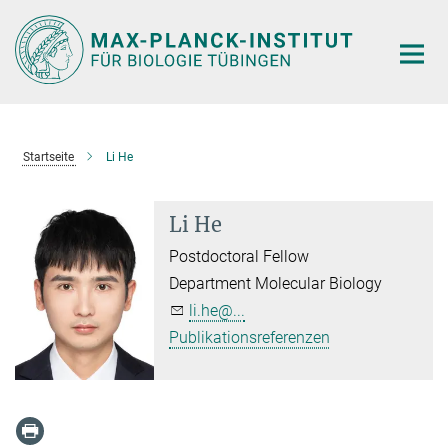
Hauptinhalt
Startseite
Li He
Li He
Postdoctoral Fellow
Department Molecular Biology
li.he@...
Publikationsreferenzen