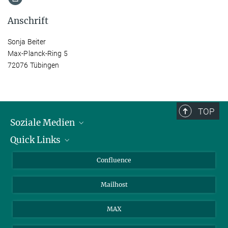
Anschrift
Sonja Beiter
Max-Planck-Ring 5
72076 Tübingen
TOP
Soziale Medien
Quick Links
LinkedIn
BlueSky
Für Journalisten und Journalistinnen
Confluence
Facebook
Über Tiere in der Forschung
Mailhost
YouTube
Ihr Weg zu uns
Instagram
MAX