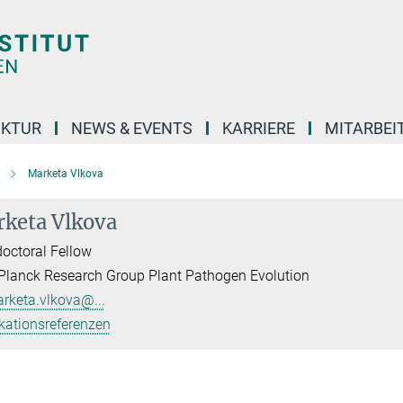
UKTUR
NEWS & EVENTS
KARRIERE
MITARBEI
Marketa Vlkova
keta Vlkova
octoral Fellow
lanck Research Group Plant Pathogen Evolution
rketa.vlkova@...
kationsreferenzen