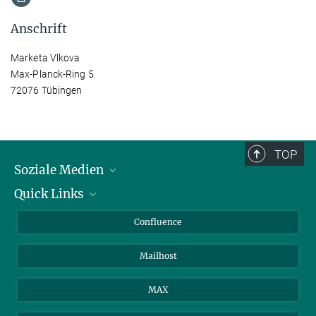
Anschrift
Marketa Vlkova
Max-Planck-Ring 5
72076 Tübingen
TOP
Soziale Medien
Quick Links
LinkedIn
BlueSky
Für Journalisten und Journalistinnen
Confluence
Facebook
Über Tiere in der Forschung
Mailhost
YouTube
Ihr Weg zu uns
Instagram
MAX