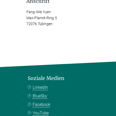
Anschrift
Fang-Wei Yuen
Max-Planck-Ring 5
72076 Tübingen
Soziale Medien
LinkedIn
BlueSky
Facebook
YouTube