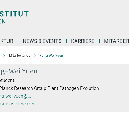
UKTUR
NEWS & EVENTS
KARRIERE
MITARBEI
Mitarbeitende
Fang-Wei Yuen
ng-Wei Yuen
Student
lanck Research Group Plant Pathogen Evolution
ng-wei.yuen@...
kationsreferenzen