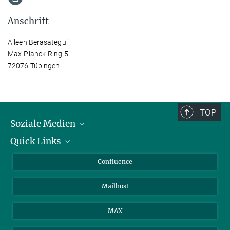
Anschrift
Aileen Berasategui
Max-Planck-Ring 5
72076 Tübingen
TOP
Soziale Medien
Quick Links
LinkedIn
BlueSky
Für Journalisten und Journalistinnen
Confluence
Facebook
Über Tiere in der Forschung
Mailhost
YouTube
Ihr Weg zu uns
Instagram
MAX