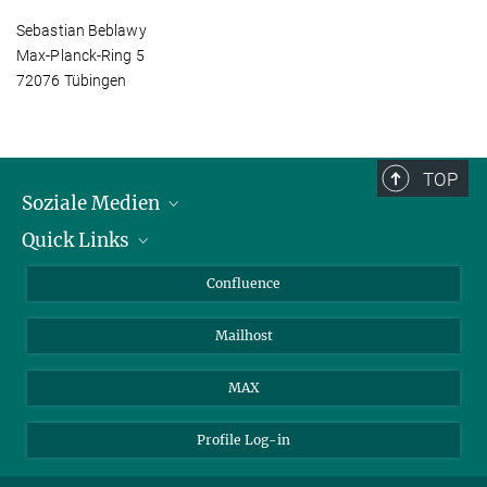
Sebastian Beblawy
Max-Planck-Ring 5
72076 Tübingen
TOP
Soziale Medien
Quick Links
LinkedIn
BlueSky
Für Journalisten und Journalistinnen
Confluence
Facebook
Über Tiere in der Forschung
Mailhost
YouTube
Ihr Weg zu uns
Instagram
MAX
Profile Log-in