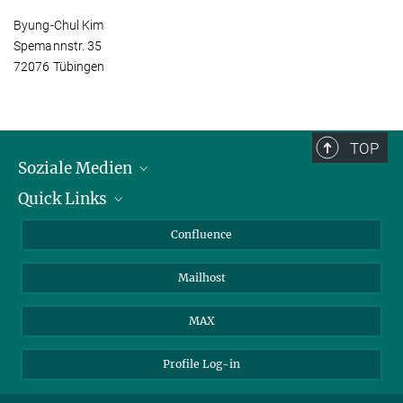
Byung-Chul Kim
Spemannstr. 35
72076 Tübingen
TOP
Soziale Medien
Quick Links
LinkedIn
BlueSky
Für Journalisten und Journalistinnen
Confluence
Facebook
Über Tiere in der Forschung
Mailhost
YouTube
Ihr Weg zu uns
Instagram
MAX
Profile Log-in