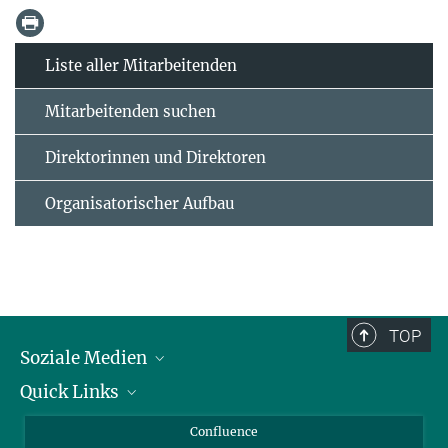
Liste aller Mitarbeitenden
Mitarbeitenden suchen
Direktorinnen und Direktoren
Organisatorischer Aufbau
TOP
Soziale Medien
Quick Links
LinkedIn
BlueSky
Für Journalisten und Journalistinnen
Confluence