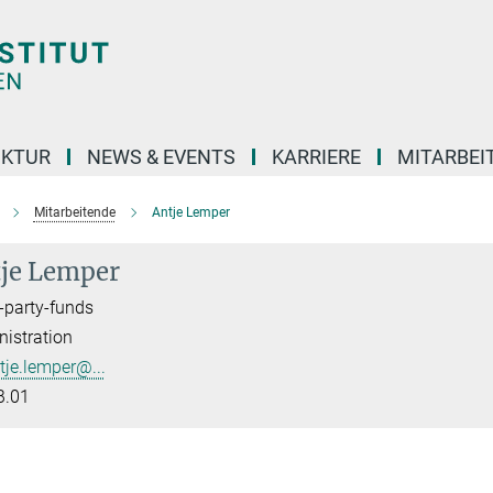
UKTUR
NEWS & EVENTS
KARRIERE
MITARBEI
Mitarbeitende
Antje Lemper
je Lemper
-party-funds
istration
tje.lemper@...
B.01