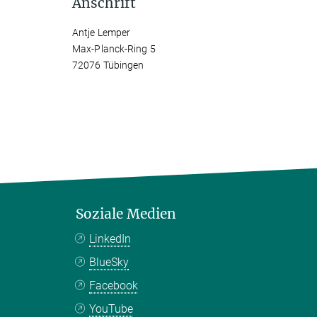
Anschrift
Antje Lemper
Max-Planck-Ring 5
72076 Tübingen
Soziale Medien
LinkedIn
BlueSky
Facebook
YouTube