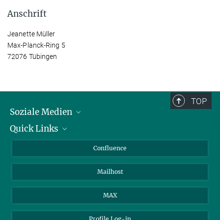
Anschrift
Jeanette Müller
Max-Planck-Ring 5
72076 Tübingen
TOP
Soziale Medien
Quick Links
LinkedIn
BlueSky
Für Journalisten und Journalistinnen
Confluence
Facebook
Über Tiere in der Forschung
Mailhost
YouTube
Ihr Weg zu uns
Instagram
MAX
Profile Log-in