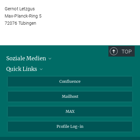
Gernot Letzgus
Max-Planck-Ring 5
72076 Tübingen
TOP
Soziale Medien
Quick Links
LinkedIn
BlueSky
Für Journalisten und Journalistinnen
Confluence
Facebook
Über Tiere in der Forschung
Mailhost
YouTube
Ihr Weg zu uns
Instagram
MAX
Profile Log-in