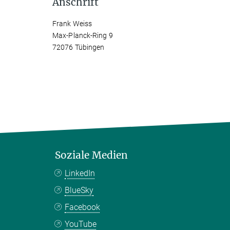
Anschrift
Frank Weiss
Max-Planck-Ring 9
72076 Tübingen
Soziale Medien
LinkedIn
BlueSky
Facebook
YouTube