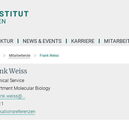
UKTUR
NEWS & EVENTS
KARRIERE
MITARBEI
Mitarbeitende
Frank Weiss
nk Weiss
ical Service
tment Molecular Biology
ank.weiss@...
11
kationsreferenzen