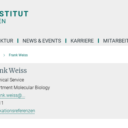
UKTUR
NEWS & EVENTS
KARRIERE
MITARBEI
Frank Weiss
nk Weiss
ical Service
tment Molecular Biology
ank.weiss@...
11
kationsreferenzen