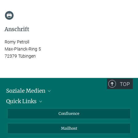
Anschrift
Romy Petroll
Max-Planck-Ring 5
72379 Tübingen
TOP
Soziale Medien
Quick Links
LinkedIn
BlueSky
Für Journalisten und Journalistinnen
Confluence
Facebook
Über Tiere in der Forschung
Mailhost
YouTube
Ihr Weg zu uns