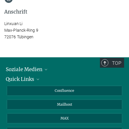
Anschrift
Linxuan Li
Max-Planck-Ring 9
72076 Tübingen
TOP
Soziale Medien
Quick Links
LinkedIn
BlueSky
Für Journalisten und Journalistinnen
Confluence
Facebook
Über Tiere in der Forschung
Mailhost
YouTube
Ihr Weg zu uns
Instagram
MAX