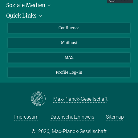
Soziale Medien
Quick Links
LinkedIn
BlueSky
Für Journalisten und Journalistinnen
Confluence
Facebook
Über Tiere in der Forschung
Mailhost
YouTube
Ihr Weg zu uns
Instagram
MAX
Profile Log-in
Max-Planck-Gesellschaft
Impressum
Datenschutzhinweis
Sitemap
©
2026, Max-Planck-Gesellschaft