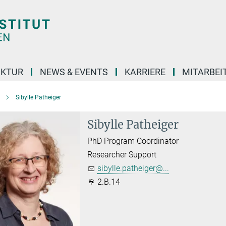
UKTUR
NEWS & EVENTS
KARRIERE
MITARBEI
Sibylle Patheiger
Sibylle Patheiger
PhD Program Coordinator
Researcher Support
sibylle.patheiger@...
2.B.14