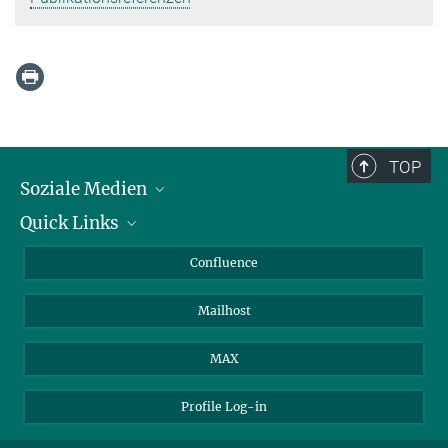
TOP
Soziale Medien
Quick Links
LinkedIn
BlueSky
Für Journalisten und Journalistinnen
Confluence
Facebook
Über Tiere in der Forschung
Mailhost
YouTube
Ihr Weg zu uns
Instagram
MAX
Profile Log-in