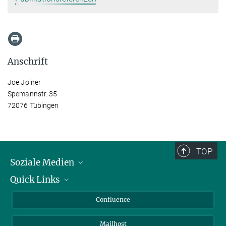
Anschrift
Joe Joiner
Spemannstr. 35
72076 Tübingen
TOP
Soziale Medien
Quick Links
LinkedIn
BlueSky
Für Journalisten und Journalistinnen
Confluence
Facebook
Über Tiere in der Forschung
Mailhost