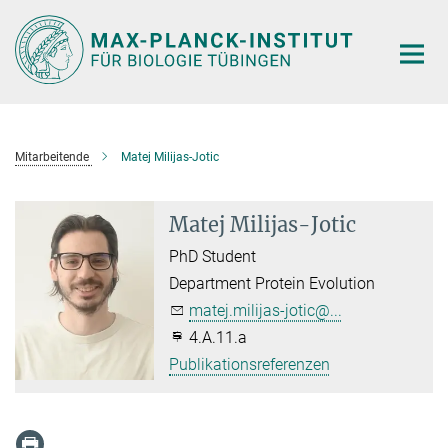
Hauptinhalt
Mitarbeitende
Matej Milijas-Jotic
Matej Milijas-Jotic
PhD Student
Department Protein Evolution
matej.milijas-jotic@...
4.A.11.a
Publikationsreferenzen