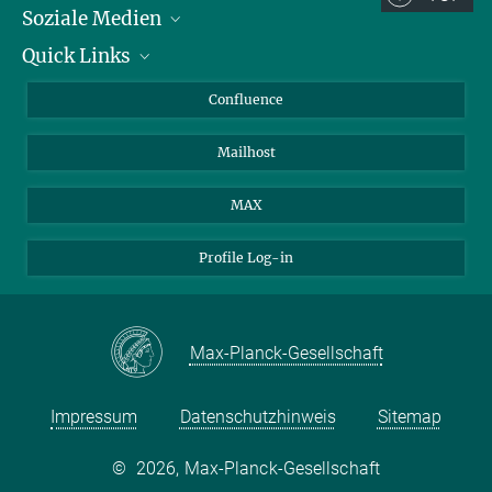
Soziale Medien
Quick Links
LinkedIn
BlueSky
Für Journalisten und Journalistinnen
Confluence
Facebook
Über Tiere in der Forschung
Mailhost
YouTube
Ihr Weg zu uns
Instagram
MAX
Profile Log-in
Max-Planck-Gesellschaft
Impressum
Datenschutzhinweis
Sitemap
©
2026, Max-Planck-Gesellschaft