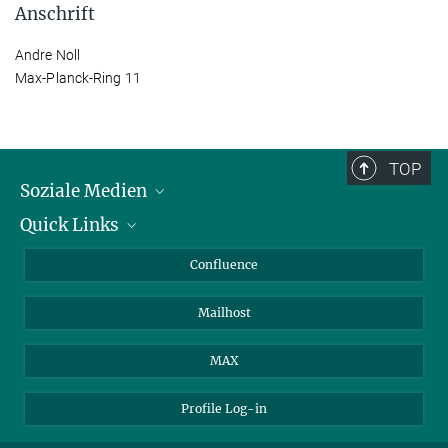
Anschrift
Andre Noll
Max-Planck-Ring 11
TOP
Soziale Medien
Quick Links
LinkedIn
BlueSky
Für Journalisten und Journalistinnen
Confluence
Facebook
Über Tiere in der Forschung
Mailhost
YouTube
Ihr Weg zu uns
Instagram
MAX
Profile Log-in