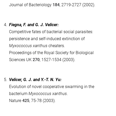
Journal of Bacteriology
184
, 2719-2727 (2002).
4.
Fiegna, F. and G. J. Velicer:
Competitive fates of bacterial social parasites:
persistence and self-induced extinction of
Myxococcus xanthus
cheaters.
Proceedings of the Royal Society for Biological
Sciences UK
270
, 1527-1534 (2003).
5.
Velicer, G. J. and Y.-T. N. Yu:
Evolution of novel cooperative swarming in the
bacterium
Myxococcus xanthus
.
Nature
425
, 75-78 (2003).