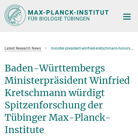
Hauptinhalt
Latest Research News
minister-president-winfried-kretschmann-honors-cutting-edge-research-at-the-max-planck-institutes-and-the-friedrich-miescher-laboratory-in-tuebingen
Baden-Württembergs
Ministerpräsident Winfried
Kretschmann würdigt
Spitzenforschung der
Tübinger Max-Planck-
Institute