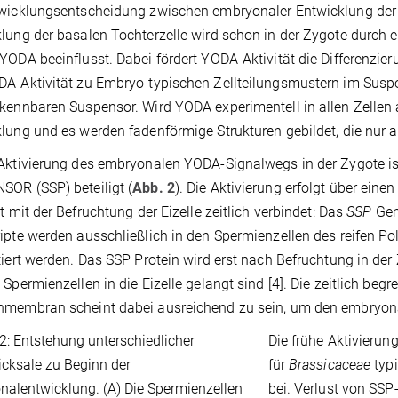
wicklungsentscheidung zwischen embryonaler Entwicklung der 
lung der basalen Tochterzelle wird schon in der Zygote durch 
YODA beeinflusst. Dabei fördert YODA-Aktivität die Differenzie
A-Aktivität zu Embryo-typischen Zellteilungsmustern im Susp
kennbaren Suspensor. Wird YODA experimentell in allen Zellen a
lung und es werden fadenförmige Strukturen gebildet, die nur 
 Aktivierung des embryonalen YODA-Signalwegs in der Zygote 
OR (SSP) beteiligt (
Abb. 2
). Die Aktivierung erfolgt über ei
ät mit der Befruchtung der Eizelle zeitlich verbindet: Das
SSP
Gen
ipte werden ausschließlich in den Spermienzellen des reifen Poll
tiert werden. Das SSP Protein wird erst nach Befruchtung in de
 Spermienzellen in die Eizelle gelangt sind [4]. Die zeitlich be
nmembran scheint dabei ausreichend zu sein, um den embryon
Die frühe Aktivieru
für
Brassicaceae
typi
bei. Verlust von SSP-