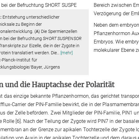
Bereich zwischen Em
Verzögerung der Emb
2:
Entstehung unterschiedlicher
hicksale zu Beginn der
Neben dem embryona
onalentwicklung. (
A
) Die Spermienzellen
Pflanzenhormon Auxi
en bei der Befruchtung
SHORT SUSPENSOR
Embryos. Wie embry
ranskripte zur Eizelle, die in der Zygote in
molekularer Ebene z
otein translatiert werden. Die
…
[mehr]
Planck-Institut für
cklungsbiologie/Bayer, Jürgens
n und die Hauptachse der Polarität
st das einzige bekannte Pflanzenhormon, das gerichtet transport
fflux-Carrier der PIN-Familie bewirkt, die in der Plasmamembran 
us der Zelle befördern. Zwei Mitglieder der PIN-Familie, PIN1 u
e Rolle [6]. Nach der Teilung der Zygote wird PIN7 in der basale
embran an der Grenze zur apikalen Tochterzelle der Zygote lok
ation von Auxin in der apikalen Tochterzelle und dem daraus 