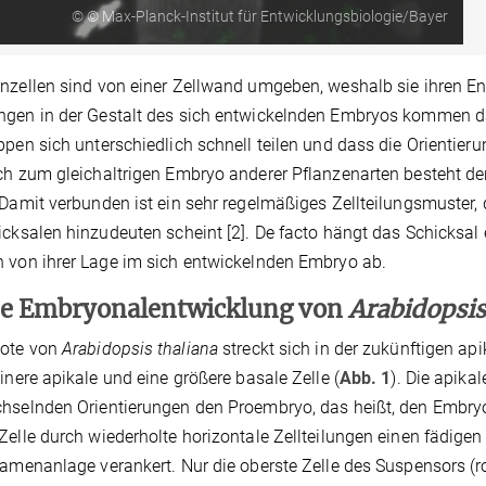
© © Max-Planck-Institut für Entwicklungsbiologie/Bayer
nzellen sind von einer Zellwand umgeben, weshalb sie ihren En
gen in der Gestalt des sich entwickelnden Embryos kommen da
ppen sich unterschiedlich schnell teilen und dass die Orientieru
ch zum gleichaltrigen Embryo anderer Pflanzenarten besteht d
 Damit verbunden ist ein sehr regelmäßiges Zellteilungsmuster,
icksalen hinzudeuten scheint [2]. De facto hängt das Schicksal e
 von ihrer Lage im sich entwickelnden Embryo ab.
e Embryonalentwicklung von
Arabidopsis
gote von
Arabidopsis thaliana
streckt sich in der zukünftigen ap
einere apikale und eine größere basale Zelle (
Abb. 1
). Die apika
hselnden Orientierungen den Proembryo, das heißt, den Embryo 
Zelle durch wiederholte horizontale Zellteilungen einen fädig
Samenanlage verankert. Nur die oberste Zelle des Suspensors (r