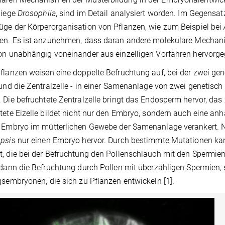
liege
Drosophila
, sind im Detail analysiert worden. Im Gegensat
ge der Körperorganisation von Pflanzen, wie zum Beispiel bei
en. Es ist anzunehmen, dass daran andere molekulare Mechanism
on unabhängig voneinander aus einzelligen Vorfahren hervorg
flanzen weisen eine doppelte Befruchtung auf, bei der zwei gene
 und die Zentralzelle - in einer Samenanlage von zwei genetisch
 Die befruchtete Zentralzelle bringt das Endosperm hervor, das
tete Eizelle bildet nicht nur den Embryo, sondern auch eine an
n Embryo im mütterlichen Gewebe der Samenanlage verankert. 
opsis
nur einen Embryo hervor. Durch bestimmte Mutationen kann
, die bei der Befruchtung den Pollenschlauch mit den Spermien 
 dann die Befruchtung durch Pollen mit überzähligen Spermien,
gsembryonen, die sich zu Pflanzen entwickeln [1].