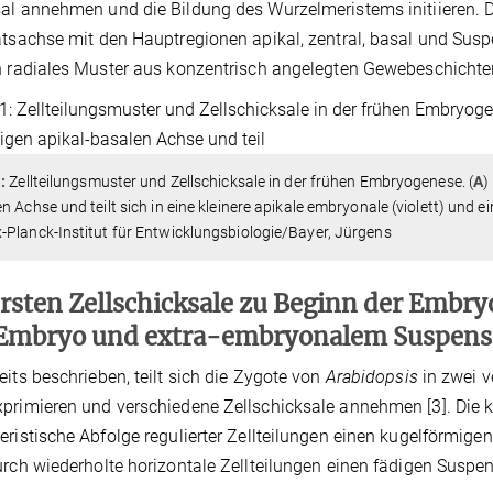
al annehmen und die Bildung des Wurzelmeristems initiieren. D
ätsachse mit den Hauptregionen apikal, zentral, basal und Susp
n radiales Muster aus konzentrisch angelegten Gewebeschichten 
1:
Zellteilungsmuster und Zellschicksale in der frühen Embryogenese. (
A
)
n Achse und teilt sich in eine kleinere apikale embryonale (violett) und 
Planck-Institut für Entwicklungsbiologie/Bayer, Jürgens
ersten Zellschicksale zu Beginn der Embr
Embryo und extra-embryonalem Suspens
eits beschrieben, teilt sich die Zygote von
Arabidopsis
in zwei v
primieren und verschiedene Zellschicksale annehmen [3]. Die kl
eristische Abfolge regulierter Zellteilungen einen kugelförmig
urch wiederholte horizontale Zellteilungen einen fädigen Suspen