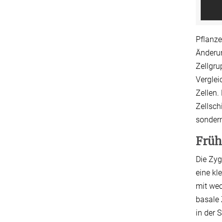
Pflanze
Änderun
Zellgru
Verglei
Zellen.
Zellsch
sondern
Früh
Die Zy
eine kl
mit wec
basale 
in der 