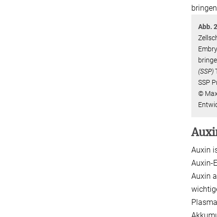
Abb. 
Zellsc
Embry
bring
(SSP)
T
SSP Pr
© Max-
Entwi
Auxi
Auxin i
Auxin-E
Auxin a
wichtig
Plasmam
Akkumul