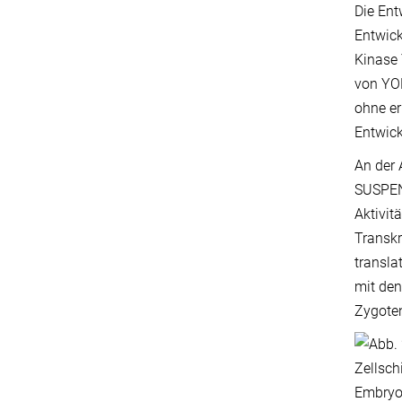
Die Ent
Entwick
Kinase 
von YOD
ohne er
Entwick
An der
SUSPENS
Aktivit
Transkr
transla
mit den
Zygote