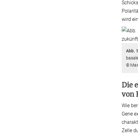
Schicks
Polarit
wird ei
Abb. 
basale
© Max-
Die 
von 
Wie ber
Gene ex
charakt
Zelle d