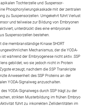
apikalen Tochterzelle und Suspensor-
eine Phosphorylierungskaskade mit der zentralen
rung zu Suspensorzellen. Umgekehrt führt Verlust
ensor und teilweise zur Bildung von Embryonen
ktiviert, unterdrückt dies eine embryonale
aus Suspensorzellen bestehen.
ist die membranständige Kinase SHORT
nen ungewöhnlichen Mechanismus, der die YODA-
 ist während der Embryogenese nicht aktiv.
SSP
ens gebildet, wo sie jedoch nicht in Protein
r Zygote erzeugt, nachdem die
SSP
Transkripte
grenzte Anwesenheit des SSP Proteins an der
alen YODA-Signalweg anzuschalten.
ng des YODA-Signalwegs durch SSP trägt zu der
schen, strikten Musterbildung im frühen Embryo
Aktivität führt zu inkorrekten Zellidentitäten im