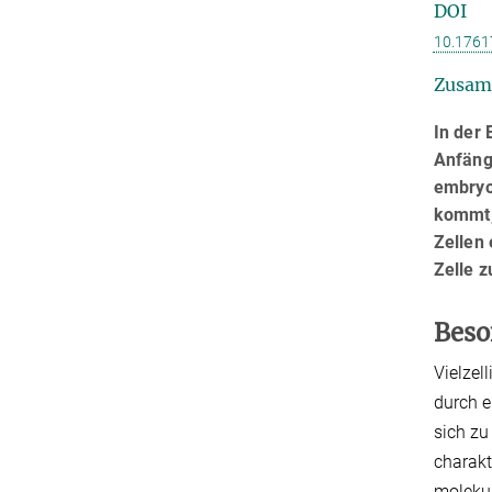
DOI
10.1761
Zusam
In der
Anfängl
embryo
kommt,
Zellen
Zelle 
Beso
Vielzel
durch e
sich zu
charakt
molekul