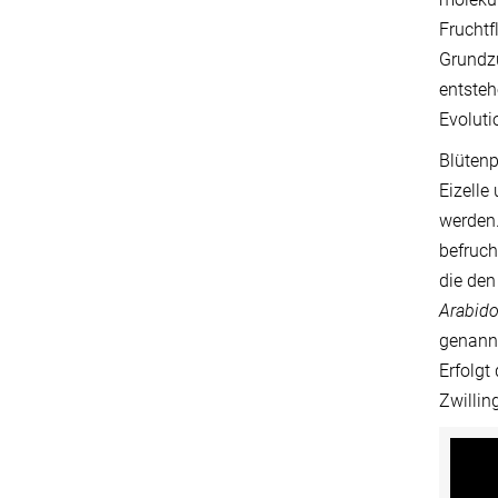
Fruchtf
Grundzü
entsteh
Evoluti
Blütenp
Eizelle
werden.
befruch
die de
Arabid
genannt
Erfolgt
Zwillin