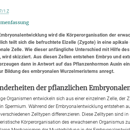
7/1.Z
menfassung
 Embryonalentwicklung wird die Körperorganisation der erwac
ich teilt sich die befruchtete Eizelle (Zygote) in eine apikal
nale Zelle. Wie dieser anfängliche Unterschied mit Hilfe de
 wird skizziert. Aus diesen Zellen entstehen Embryo und ex
 erzeugen dann in Antwort auf das Pflanzenhormon Auxin ein
zur Bildung des embryonalen Wurzelmeristems anregt.
nderheiten der pflanzlichen Embryonale
lige Organismen entwickeln sich aus einer einzelnen Zelle, der Z
in Spermium. Während der Embryonalentwicklung entstehen aus d
 verschiedenen Zelltypen differenzieren. Diese Zelltypen sind 
eristische Körperorganisation des erwachsenen Organismus zum
aren Mechanismen der Musterbildung in der Embryonalentwickl