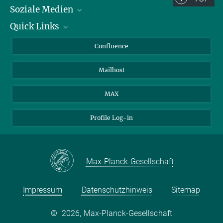
honour.mccann@tuebingen.mpg.de
Soziale Medien
Forschungsgruppe Evolution pflanzlicher Krankheitserreger
Quick Links
LinkedIn
BlueSky
Für Journalisten und Journalistinnen
Confluence
Facebook
Über Tiere in der Forschung
Mailhost
YouTube
Ihr Weg zu uns
Instagram
MAX
Profile Log-in
Max-Planck-Gesellschaft
Impressum
Datenschutzhinweis
Sitemap
©
2026, Max-Planck-Gesellschaft