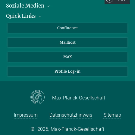
honour.mccann@tuebingen.mpg.de
Soziale Medien
Forschungsgruppe Evolution pflanzlicher Krankheitserreger
Quick Links
LinkedIn
BlueSky
Für Journalisten und Journalistinnen
Confluence
Facebook
Über Tiere in der Forschung
Mailhost
YouTube
Ihr Weg zu uns
Instagram
MAX
Profile Log-in
Max-Planck-Gesellschaft
Impressum
Datenschutzhinweis
Sitemap
©
2026, Max-Planck-Gesellschaft