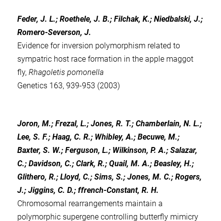
Feder, J. L.; Roethele, J. B.; Filchak, K.; Niedbalski, J.;
Romero-Severson, J.
Evidence for inversion polymorphism related to
sympatric host race formation in the apple maggot
fly,
Rhagoletis pomonella
Genetics 163, 939-953 (2003)
Joron, M.; Frezal, L.; Jones, R. T.; Chamberlain, N. L.;
Lee, S. F.; Haag, C. R.; Whibley, A.; Becuwe, M.;
Baxter, S. W.; Ferguson, L.; Wilkinson, P. A.; Salazar,
C.; Davidson, C.; Clark, R.; Quail, M. A.; Beasley, H.;
Glithero, R.; Lloyd, C.; Sims, S.; Jones, M. C.; Rogers,
J.; Jiggins, C. D.; ffrench-Constant, R. H.
Chromosomal rearrangements maintain a
polymorphic supergene controlling butterfly mimicry