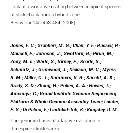
Lack of assortative mating between incipient species
of stickleback from a hybrid zone
Behaviour 145, 463-484 (2008)
Jones, F. C.; Grabherr, M. G.; Chan, Y. F.; Russell, P.;
Mauceli, E.; Johnson, J.; Swofford, R.; Pirun, M.;
Zody, M. c.; White, S.; Birney, E.; Searle, S.;
Schmutz, J.; Grimwood, J.; Dickson, M. C.; Myers,
R. M.; Miller, C. T.; Summers, B. R.; Knecht, A. K.;
Brady, S. D.; Zhang, H.; Pollen, A. A.; Howes, T.;
Amemiya, C.; Broad Institute Genome Sequencing
Platform & Whole Genome Assembly Team; Lander,
E. S.; Di Palma, F.; Lindblad-Toh, K.; Kingsley, D. M.
The genomic basis of adaptive evolution in
threespine sticklebacks