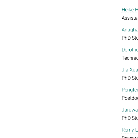
Heike H
Assista
Anagha
PhD St
Doroth
Technic
Jia Xu
PhD St
Pengfei
Postdoc
Jaruwa
PhD St
Remy L