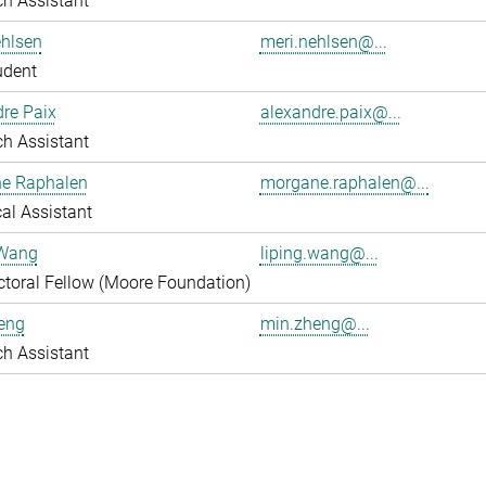
h Assistant
ehlsen
meri.nehlsen@...
udent
re Paix
alexandre.paix@...
h Assistant
e Raphalen
morgane.raphalen@...
al Assistant
 Wang
liping.wang@...
toral Fellow (Moore Foundation)
eng
min.zheng@...
h Assistant