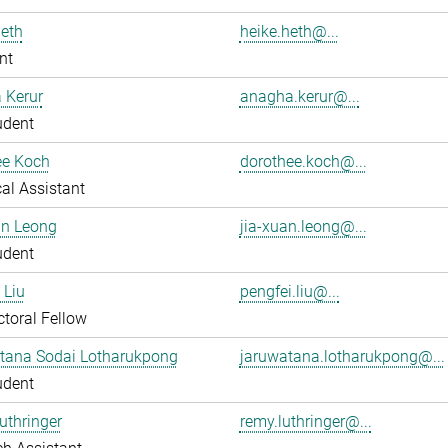
eth
heike.heth@...
nt
 Kerur
anagha.kerur@...
udent
ee Koch
dorothee.koch@...
al Assistant
an Leong
jia-xuan.leong@...
udent
 Liu
pengfei.liu@...
toral Fellow
tana Sodai Lotharukpong
jaruwatana.lotharukpong@...
udent
uthringer
remy.luthringer@...