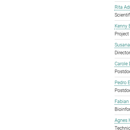
Rita Ad
Scienti
Kenny 
Project
Susana
Directo
Carole
Postdoc
Pedro E
Postdoc
Fabian
Bioinfo
Agnes 
Technic