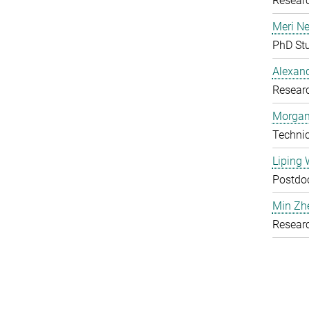
Researc
Meri N
PhD St
Alexand
Researc
Morgan
Technic
Liping
Postdoc
Min Zh
Researc