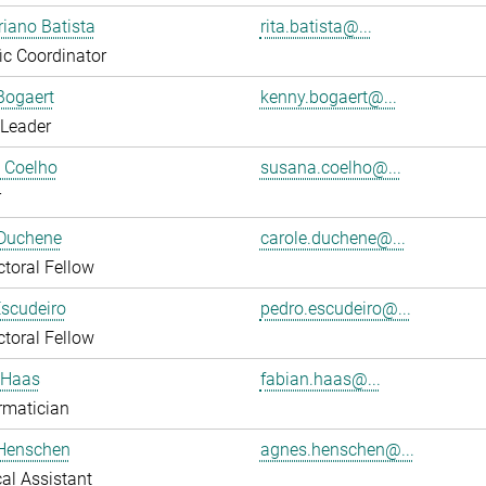
riano Batista
rita.batista@...
fic Coordinator
Bogaert
kenny.bogaert@...
 Leader
 Coelho
susana.coelho@...
r
 Duchene
carole.duchene@...
toral Fellow
scudeiro
pedro.escudeiro@...
toral Fellow
 Haas
fabian.haas@...
rmatician
Henschen
agnes.henschen@...
al Assistant