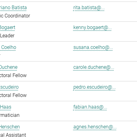
riano Batista
rita.batista@...
fic Coordinator
Bogaert
kenny.bogaert@...
 Leader
 Coelho
susana.coelho@...
r
 Duchene
carole.duchene@...
toral Fellow
scudeiro
pedro.escudeiro@...
toral Fellow
 Haas
fabian.haas@...
rmatician
Henschen
agnes.henschen@...
al Assistant