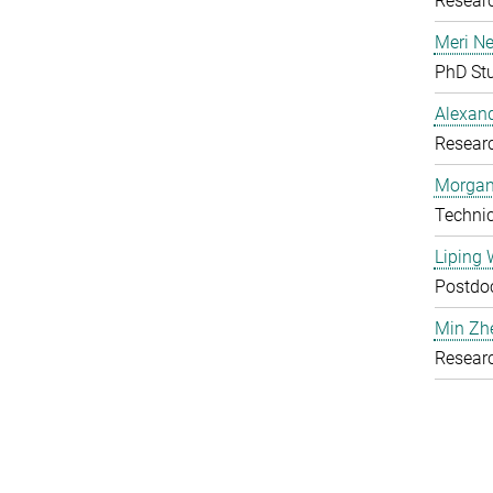
Researc
Meri N
PhD St
Alexand
Researc
Morgan
Technic
Liping
Postdoc
Min Zh
Researc