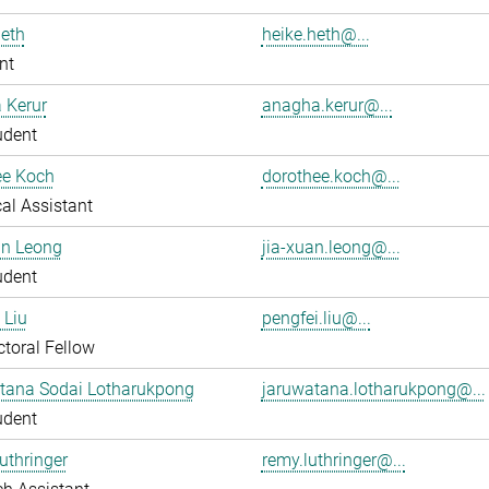
eth
heike.heth@...
nt
 Kerur
anagha.kerur@...
udent
ee Koch
dorothee.koch@...
al Assistant
an Leong
jia-xuan.leong@...
udent
 Liu
pengfei.liu@...
toral Fellow
tana Sodai Lotharukpong
jaruwatana.lotharukpong@...
udent
uthringer
remy.luthringer@...