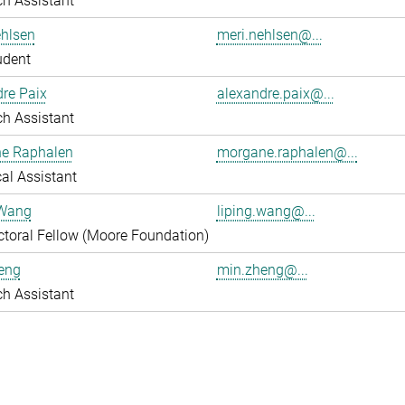
h Assistant
ehlsen
meri.nehlsen@...
udent
re Paix
alexandre.paix@...
h Assistant
e Raphalen
morgane.raphalen@...
al Assistant
 Wang
liping.wang@...
toral Fellow (Moore Foundation)
eng
min.zheng@...
h Assistant