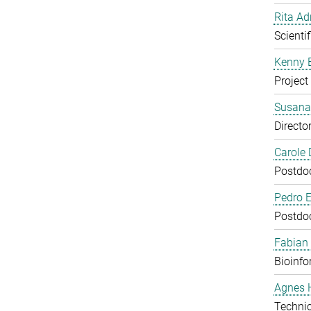
Rita Ad
Scienti
Kenny 
Project
Susana
Directo
Carole
Postdoc
Pedro E
Postdoc
Fabian
Bioinfo
Agnes 
Technic