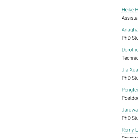
Heike H
Assista
Anagha
PhD St
Doroth
Technic
Jia Xu
PhD St
Pengfei
Postdoc
Jaruwa
PhD St
Remy L