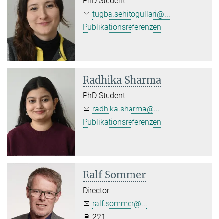
PhD Student
tugba.sehitogullari@...
Publikationsreferenzen
Radhika Sharma
PhD Student
radhika.sharma@...
Publikationsreferenzen
Ralf Sommer
Director
ralf.sommer@...
221