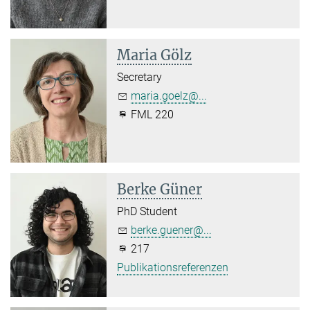
Maria Gölz
Secretary
maria.goelz@...
FML 220
Berke Güner
PhD Student
berke.guener@...
217
Publikationsreferenzen