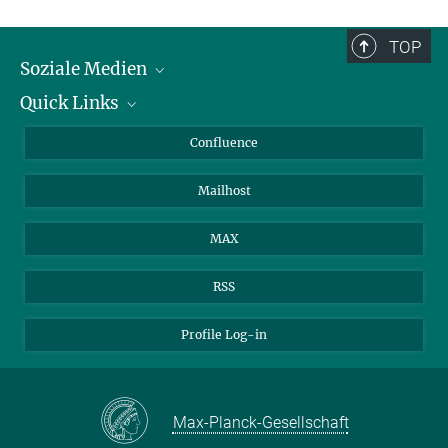
TOP
Soziale Medien
Quick Links
LinkedIn
BlueSky
Für Journalisten und Journalistinnen
Confluence
Facebook
Über Tiere in der Forschung
Mailhost
YouTube
Ihr Weg zu uns
Instagram
MAX
RSS
Profile Log-in
Max-Planck-Gesellschaft