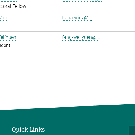
toral Fellow
Winz
fiona.winz@...
ei Yuen
fang-wei.yuen@...
udent
Quick Links