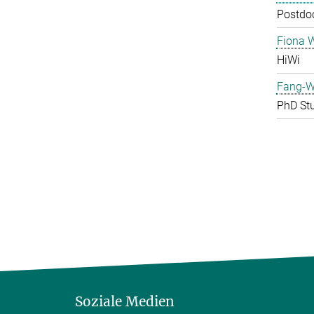
Postdoc
Fiona 
HiWi
Fang-W
PhD St
Soziale Medien