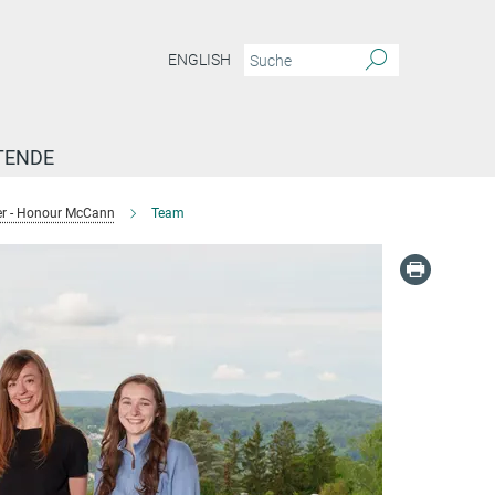
ENGLISH
TENDE
ger - Honour McCann
Team