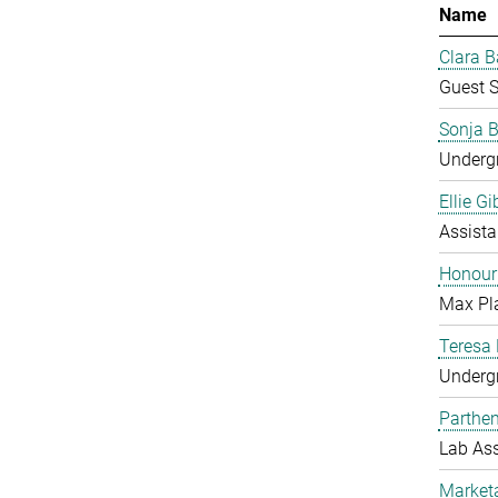
Name
Clara B
Guest S
Sonja B
Underg
Ellie G
Assista
Honour
Max Pl
Teresa
Undergr
Parthe
Lab Ass
Market