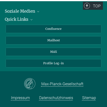
TOP
Soziale Medien
Quick Links
LinkedIn
BlueSky
Für Journalisten und Journalistinnen
Confluence
Facebook
Über Tiere in der Forschung
Mailhost
YouTube
Ihr Weg zu uns
Instagram
MAX
Profile Log-in
Max-Planck-Gesellschaft
Impressum
Datenschutzhinweis
Sitemap