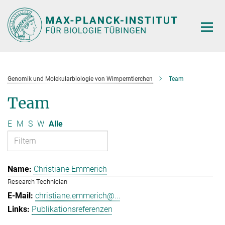
Hauptinhalt
Genomik und Molekularbiologie von Wimperntierchen
Team
Team
E
M
S
W
Alle
Christiane Emmerich
Research Technician
christiane.emmerich@...
Publikationsreferenzen