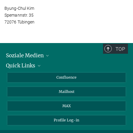
Byung-Chul Kim
Spemannstr. 35
72076 Tübingen
TOP
Soziale Medien
Quick Links
LinkedIn
BlueSky
Für Journalisten und Journalistinnen
Confluence
Facebook
Über Tiere in der Forschung
Mailhost
YouTube
Ihr Weg zu uns
Instagram
MAX
Profile Log-in