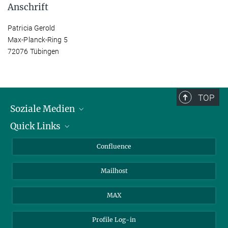
Anschrift
Patricia Gerold
Max-Planck-Ring 5
72076 Tübingen
TOP
Soziale Medien
Quick Links
LinkedIn
BlueSky
Für Journalisten und Journalistinnen
Confluence
Facebook
Über Tiere in der Forschung
Mailhost
YouTube
Ihr Weg zu uns
Instagram
MAX
Profile Log-in