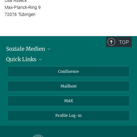
Lisa Asseck
Max-Planck-Ring 9
72076 Tübingen
TOP
Soziale Medien
Quick Links
LinkedIn
BlueSky
Für Journalisten und Journalistinnen
Confluence
Facebook
Über Tiere in der Forschung
Mailhost
YouTube
Ihr Weg zu uns
Instagram
MAX
Profile Log-in