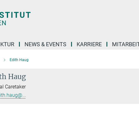
UKTUR
NEWS & EVENTS
KARRIERE
MITARBEI
Edith Haug
th Haug
l Caretaker
ith.haug@...