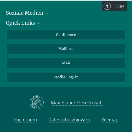
TOP
Soziale Medien
Quick Links
LinkedIn
BlueSky
Für Journalisten und Journalistinnen
Confluence
Facebook
Über Tiere in der Forschung
Mailhost
YouTube
Ihr Weg zu uns
Instagram
MAX
Profile Log-in
Max-Planck-Gesellschaft
Impressum
Datenschutzhinweis
Sitemap